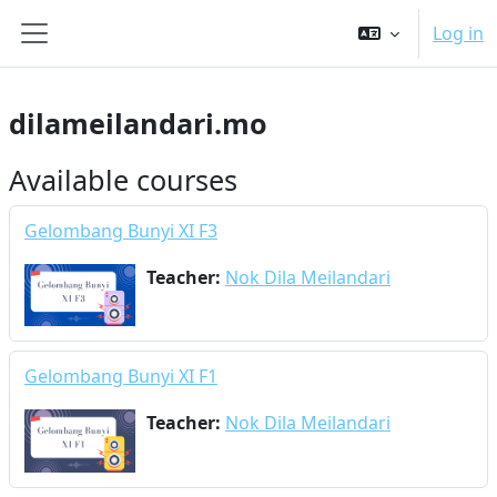
ⵣⵔⵉ ⵙ ⵜⵓⵎⴰⵢⵜ ⴰⴷⵙⵍⴰⵏ
Log in
Side panel
dilameilandari.mo
Available courses
Gelombang Bunyi XI F3
Teacher:
Nok Dila Meilandari
Gelombang Bunyi XI F1
Teacher:
Nok Dila Meilandari