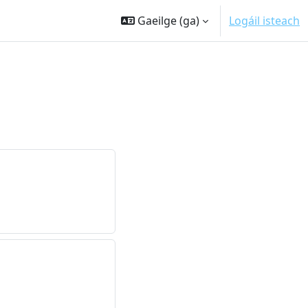
Gaeilge ‎(ga)‎
Logáil isteach