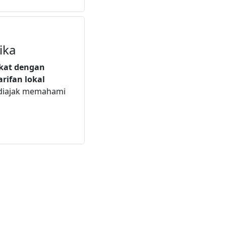
ika
ekat dengan
arifan lokal
 diajak memahami