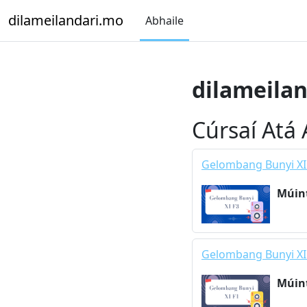
Scipeáil go príomh inneachar
dilameilandari.mo
Abhaile
dilameila
Cúrsaí Atá A
Gelombang Bunyi XI
Múin
Gelombang Bunyi XI
Múin