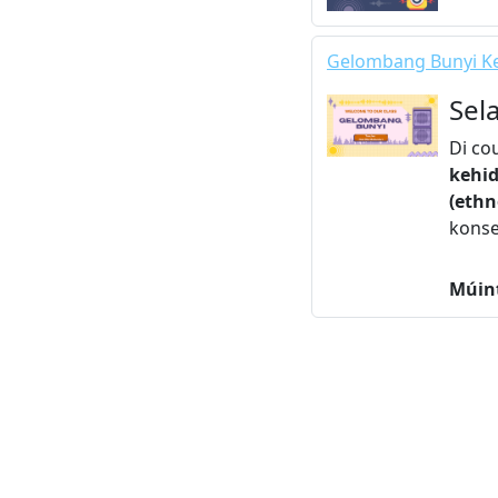
Gelombang Bunyi Ke
Sel
Di co
kehid
(ethn
konse
Múin