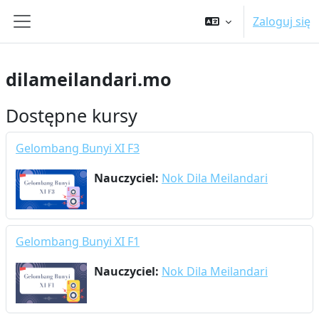
Przejdź do głównej zawartości
Zaloguj się
Panel boczny
dilameilandari.mo
Dostępne kursy
Gelombang Bunyi XI F3
Nauczyciel:
Nok Dila Meilandari
Gelombang Bunyi XI F1
Nauczyciel:
Nok Dila Meilandari