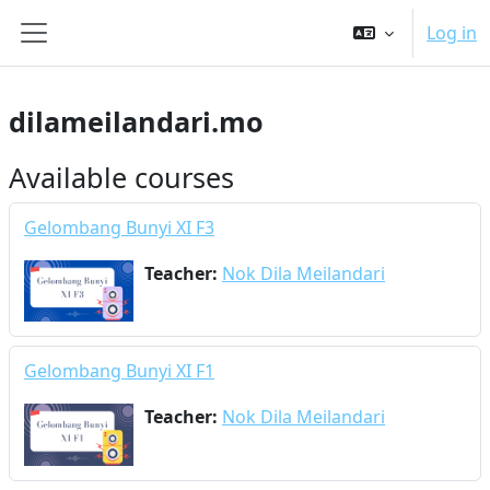
Skip to main content
Log in
Side panel
dilameilandari.mo
Available courses
Gelombang Bunyi XI F3
Teacher:
Nok Dila Meilandari
Gelombang Bunyi XI F1
Teacher:
Nok Dila Meilandari