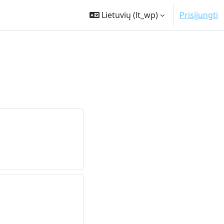
Lietuvių ‎(lt_wp)‎
Prisijungti