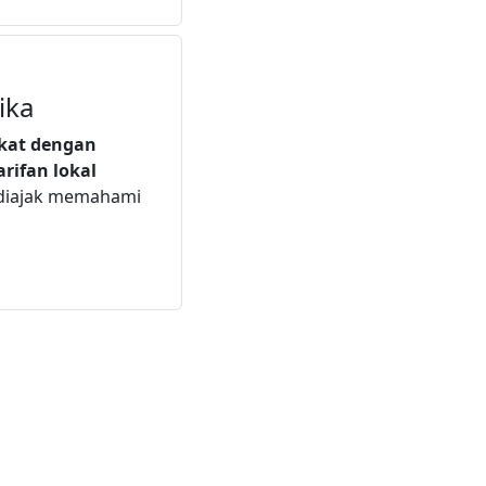
ika
ekat dengan
arifan lokal
 diajak memahami