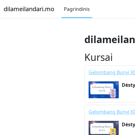
Pereiti į pagrindinį turinį
dilameilandari.mo
Pagrindinis
dilameila
Kursai
Gelombang Bunyi XI
Dėsty
Gelombang Bunyi XI
Dėsty