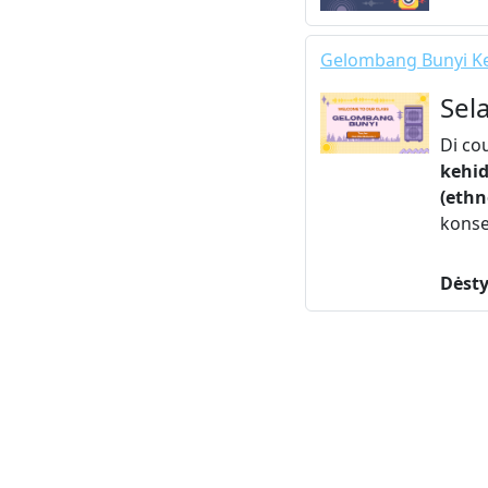
Gelombang Bunyi Ke
Sel
Di co
kehid
(ethn
konse
Dėsty