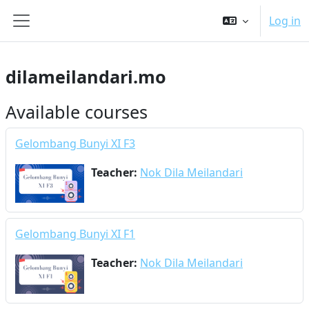
Skip to main content
Log in
Side panel
dilameilandari.mo
Available courses
Gelombang Bunyi XI F3
Teacher:
Nok Dila Meilandari
Gelombang Bunyi XI F1
Teacher:
Nok Dila Meilandari