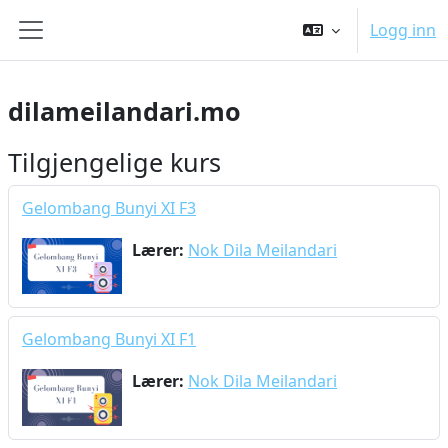
Gå til hovedinnhold
Logg inn
Sidepanel
dilameilandari.mo
Tilgjengelige kurs
Gelombang Bunyi XI F3
Lærer:
Nok Dila Meilandari
Gelombang Bunyi XI F1
Lærer:
Nok Dila Meilandari