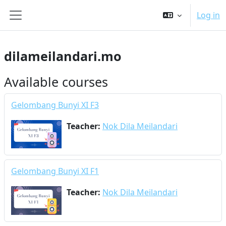
ਮੁੱਖ ਸਮੱਗਰੀ 'ਤੇ ਜਾਓ
Log in
Side panel
dilameilandari.mo
Available courses
Gelombang Bunyi XI F3
Teacher:
Nok Dila Meilandari
Gelombang Bunyi XI F1
Teacher:
Nok Dila Meilandari