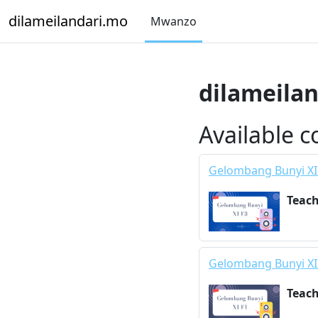
Ruka hadi kwa yaliyomo
dilameilandari.mo
Mwanzo
dilameila
Available c
Gelombang Bunyi XI
Teac
Gelombang Bunyi XI
Teac