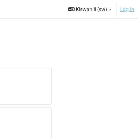
Kiswahili ‎(sw)‎
Log in