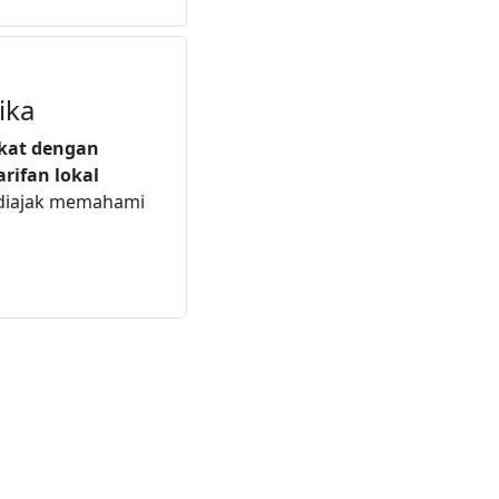
ika
ekat dengan
arifan lokal
 diajak memahami