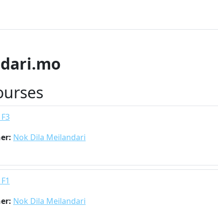
ndari.mo
ourses
 F3
her:
Nok Dila Meilandari
 F1
her:
Nok Dila Meilandari