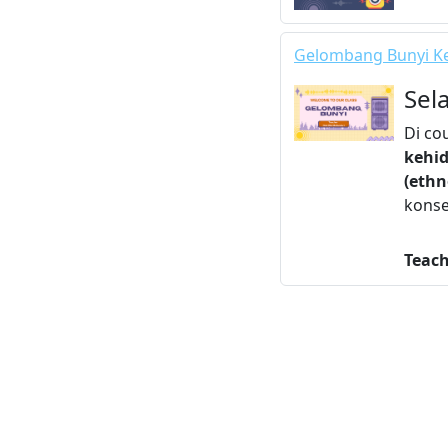
Gelombang Bunyi Ke
Sel
Di co
kehid
(ethn
konse
Teac