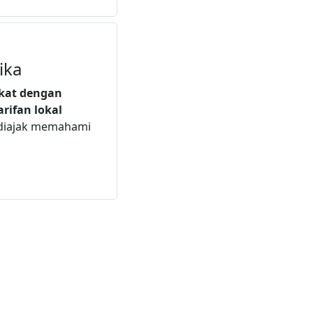
ika
ekat dengan
arifan lokal
 diajak memahami