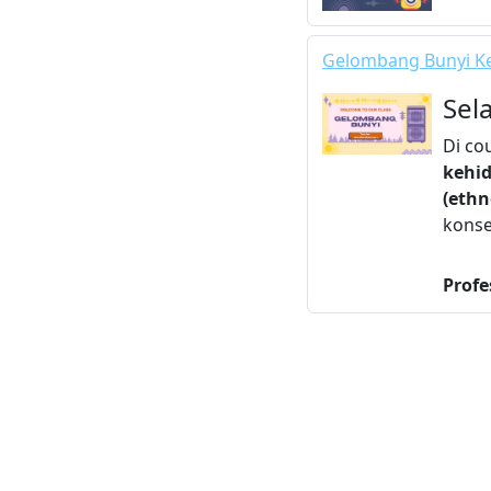
Gelombang Bunyi Ke
Sel
Di co
kehid
(ethn
konse
Profe