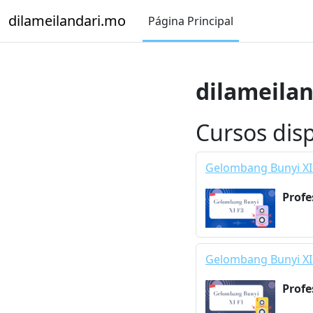
Saltar al contenido principal
dilameilandari.mo
Página Principal
dilameila
Cursos dis
Gelombang Bunyi XI
Profe
Gelombang Bunyi XI
Profe