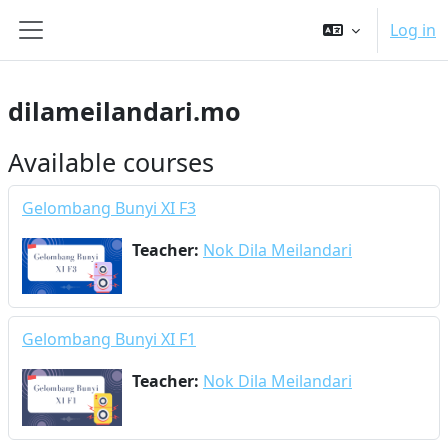
Skip to main content
Log in
Side panel
dilameilandari.mo
Available courses
Gelombang Bunyi XI F3
Teacher:
Nok Dila Meilandari
Gelombang Bunyi XI F1
Teacher:
Nok Dila Meilandari