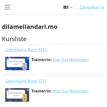
Zum Hauptinhalt
Zalogowaś se
Website-Übersicht
dilameilandari.mo
Kursliste
Gelombang Bunyi XI F3
Trainer/in:
Nok Dila Meilandari
Gelombang Bunyi XI F1
Trainer/in:
Nok Dila Meilandari