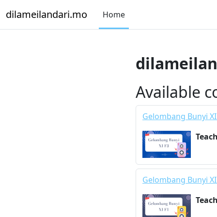
Skip to main content
dilameilandari.mo
Home
dilameila
Available c
Gelombang Bunyi XI
Teac
Gelombang Bunyi XI
Teac