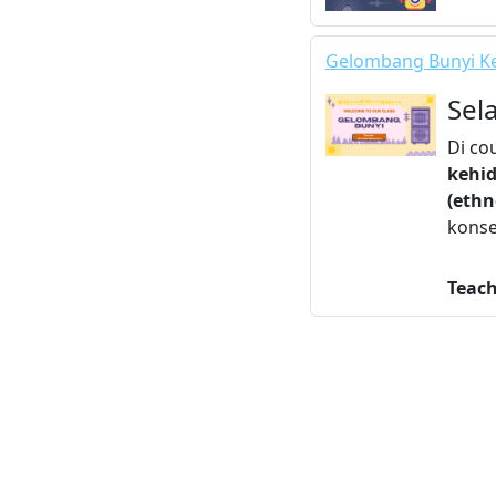
Gelombang Bunyi Ke
Sel
Di co
kehid
(ethn
konse
Teac