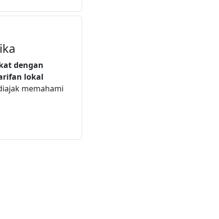
ika
ekat dengan
arifan lokal
 diajak memahami