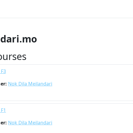
ndari.mo
ourses
 F3
her:
Nok Dila Meilandari
 F1
her:
Nok Dila Meilandari