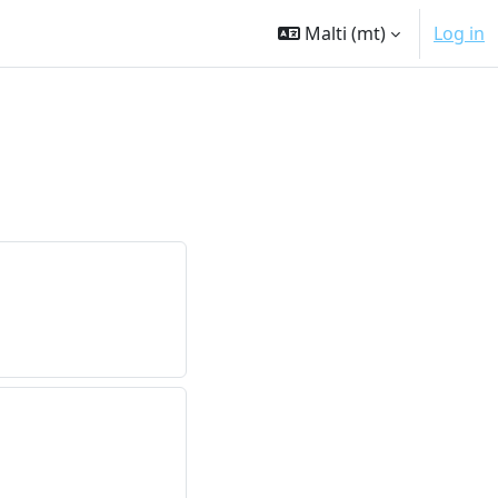
Malti ‎(mt)‎
Log in