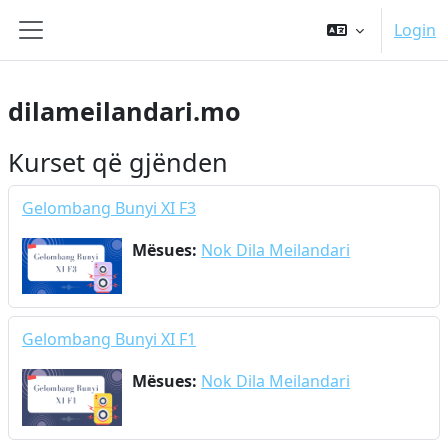
Kalo te përmajtja kryesore
Login
Side panel
dilameilandari.mo
Kurset që gjënden
Gelombang Bunyi XI F3
Mësues:
Nok Dila Meilandari
Gelombang Bunyi XI F1
Mësues:
Nok Dila Meilandari