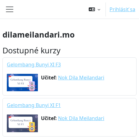
Preskočiť na hlavný obsah
Prihlásiť sa
Bočný panel
dilameilandari.mo
Dostupné kurzy
Gelombang Bunyi XI F3
Učiteľ:
Nok Dila Meilandari
Gelombang Bunyi XI F1
Učiteľ:
Nok Dila Meilandari