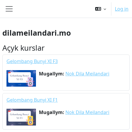
Esasy paylaşyma geçin
Log in
Side panel
dilameilandari.mo
Açyk kurslar
Gelombang Bunyi XI F3
Mugallym:
Nok Dila Meilandari
Gelombang Bunyi XI F1
Mugallym:
Nok Dila Meilandari