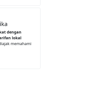
ika
ekat dengan
arifan lokal
 diajak memahami