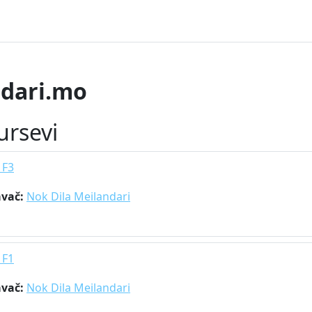
ndari.mo
ursevi
 F3
avač:
Nok Dila Meilandari
 F1
avač:
Nok Dila Meilandari