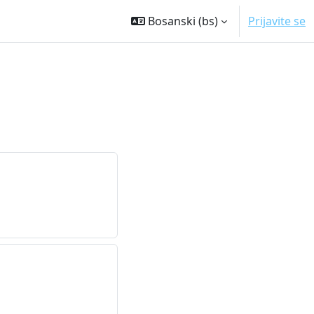
Bosanski ‎(bs)‎
Prijavite se