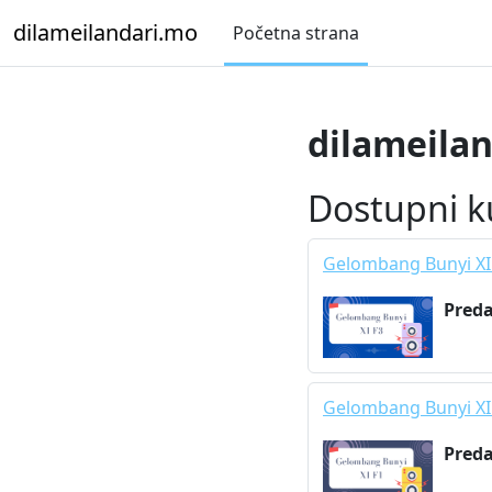
Idi na glavni sadržaj
dilameilandari.mo
Početna strana
dilameila
Dostupni k
Gelombang Bunyi XI
Pred
Gelombang Bunyi XI
Pred