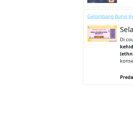
Gelombang Bunyi Ke
Sel
Di co
kehid
(ethn
konse
Pred