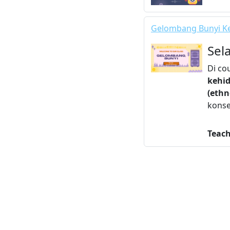
Gelombang Bunyi Ke
Sel
Di co
kehid
(ethn
konse
Teac