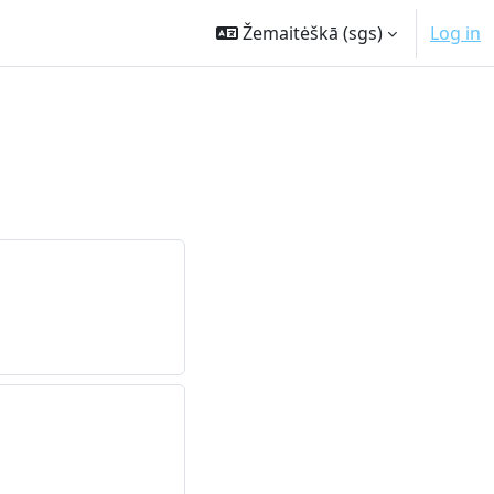
Žemaitėškā ‎(sgs)‎
Log in