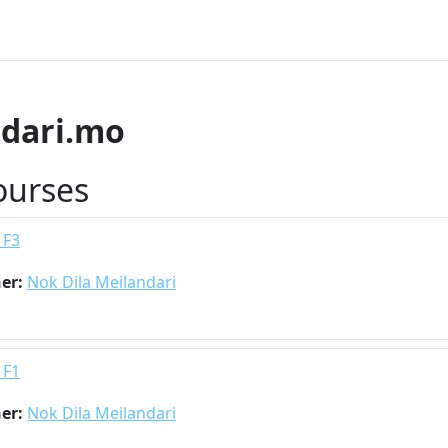
ndari.mo
ourses
 F3
her:
Nok Dila Meilandari
 F1
her:
Nok Dila Meilandari