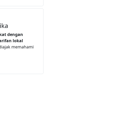
ika
ekat dengan
arifan lokal
 diajak memahami