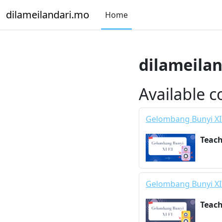
Skip to main content
dilameilandari.mo
Home
dilameila
Available c
Gelombang Bunyi XI
Teac
Gelombang Bunyi XI
Teac