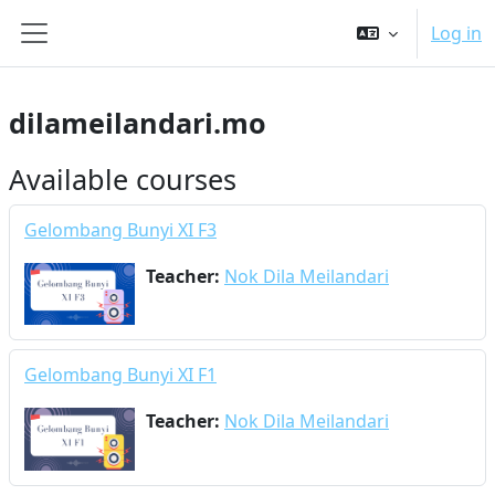
Skip to main content
Log in
Side panel
dilameilandari.mo
Available courses
Gelombang Bunyi XI F3
Teacher:
Nok Dila Meilandari
Gelombang Bunyi XI F1
Teacher:
Nok Dila Meilandari