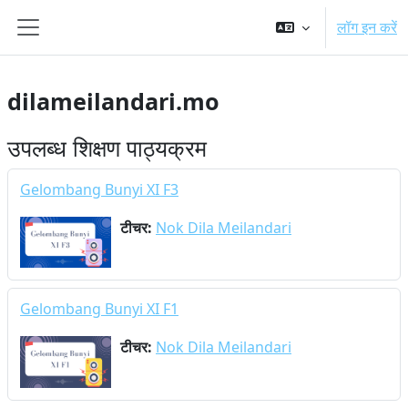
छोड़ कर मुख्य सामग्री पर जाएं
लॉग इन करें
साइड तालिका
dilameilandari.mo
उपलब्ध शिक्षण पाठ्यक्रम
Gelombang Bunyi XI F3
टीचर:
Nok Dila Meilandari
Gelombang Bunyi XI F1
टीचर:
Nok Dila Meilandari