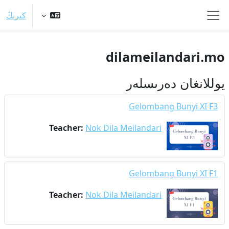
Skip to main conten
كىرىڭ
Side panel
dilameilandari.mo
يوللانغان دەرىسلەر
Gelombang Bunyi XI F3
Teacher:
Nok Dila Meilandari
Gelombang Bunyi XI F1
Teacher:
Nok Dila Meilandari