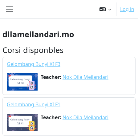
Sautar tath contengut principau
Log in
Side panel
dilameilandari.mo
Corsi disponbles
Gelombang Bunyi XI F3
Teacher:
Nok Dila Meilandari
Gelombang Bunyi XI F1
Teacher:
Nok Dila Meilandari