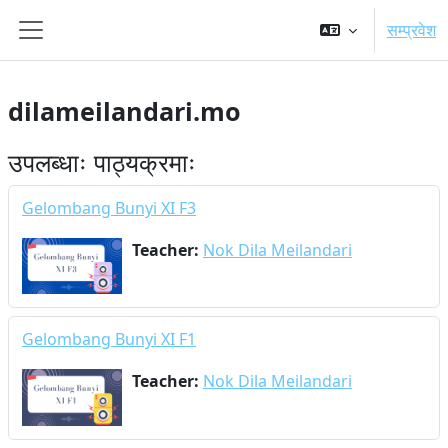
Skip to main content
सम्प्रवेश
Side panel
dilameilandari.mo
उपलब्धाः पाठ्यक्रमाः
Gelombang Bunyi XI F3
Teacher:
Nok Dila Meilandari
Gelombang Bunyi XI F1
Teacher:
Nok Dila Meilandari