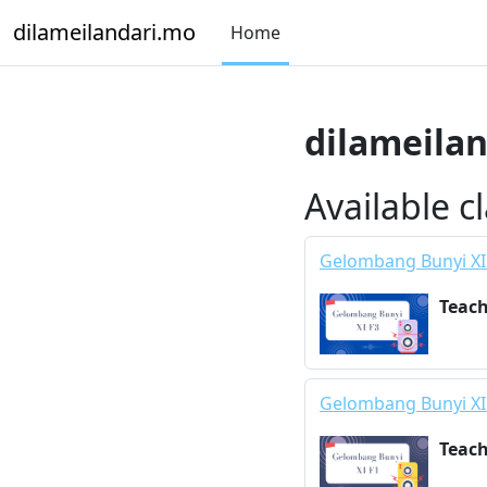
Skip to main content
dilameilandari.mo
Home
dilameila
Available c
Gelombang Bunyi XI
Teac
Gelombang Bunyi XI
Teac