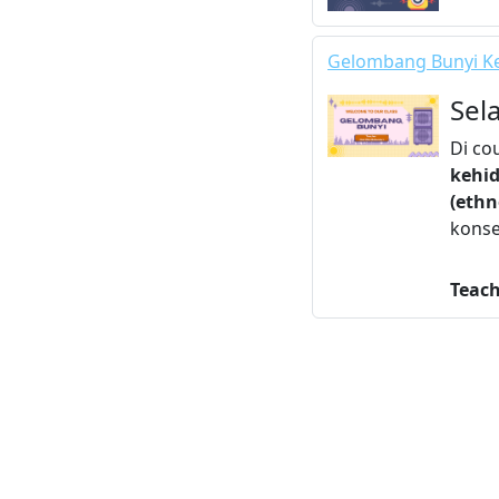
Gelombang Bunyi Ke
Sel
Di co
kehid
(ethn
konse
Teac