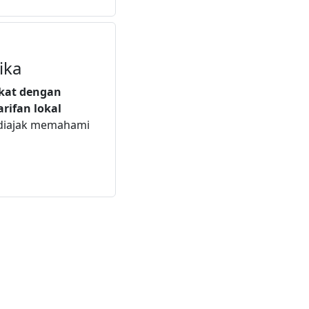
ika
ekat dengan
arifan lokal
 diajak memahami