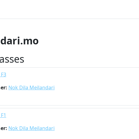
ndari.mo
lasses
 F3
her:
Nok Dila Meilandari
 F1
her:
Nok Dila Meilandari