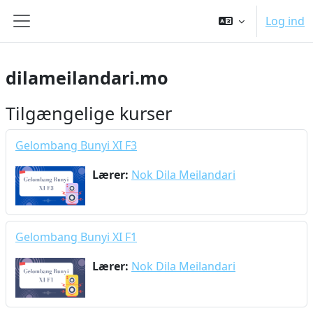
Gå til hovedindhold
Log ind
Sidepanel
dilameilandari.mo
Tilgængelige kurser
Gelombang Bunyi XI F3
Lærer:
Nok Dila Meilandari
Gelombang Bunyi XI F1
Lærer:
Nok Dila Meilandari