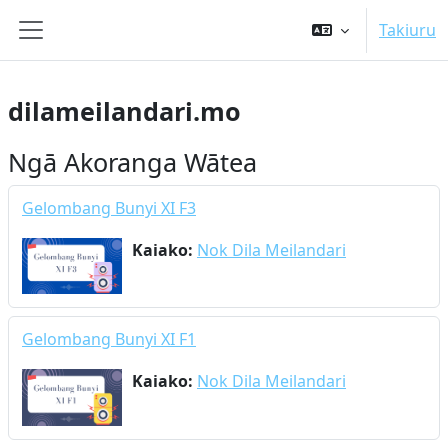
Tīpoka atu ki te ihirangi matua
Takiuru
Side panel
dilameilandari.mo
Ngā Akoranga Wātea
Gelombang Bunyi XI F3
Kaiako:
Nok Dila Meilandari
Gelombang Bunyi XI F1
Kaiako:
Nok Dila Meilandari