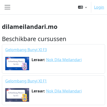
Ga naar hoofdinhoud
Login
Zijpaneel
dilameilandari.mo
Beschikbare cursussen
Gelombang Bunyi XI F3
Leraar:
Nok Dila Meilandari
Gelombang Bunyi XI F1
Leraar:
Nok Dila Meilandari