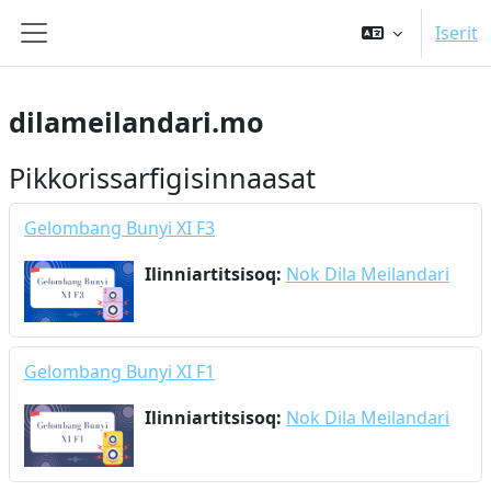
Gå til hovedindhold
Iserit
Sidepanel
dilameilandari.mo
Pikkorissarfigisinnaasat
Gelombang Bunyi XI F3
Ilinniartitsisoq:
Nok Dila Meilandari
Gelombang Bunyi XI F1
Ilinniartitsisoq:
Nok Dila Meilandari