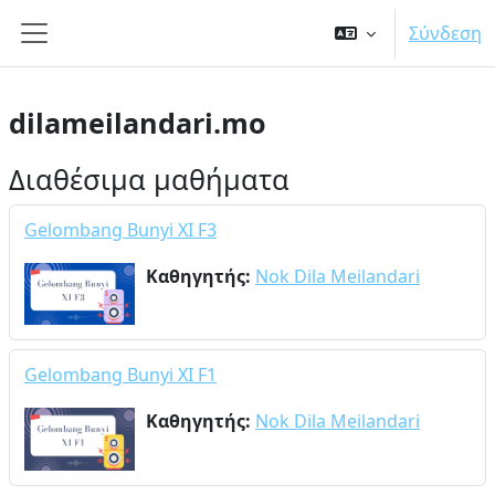
Μετάβαση στο κεντρικό περιεχόμενο
Σύνδεση
Πλευρικός πίνακας
dilameilandari.mo
Διαθέσιμα μαθήματα
Gelombang Bunyi XI F3
Καθηγητής:
Nok Dila Meilandari
Gelombang Bunyi XI F1
Καθηγητής:
Nok Dila Meilandari