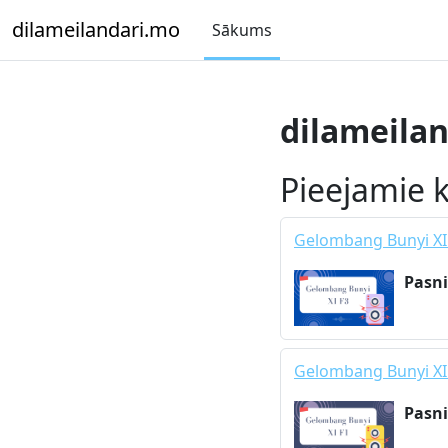
Atvērt galveno saturu
dilameilandari.mo
Sākums
dilameila
Pieejamie k
Gelombang Bunyi XI
Pasni
Gelombang Bunyi XI
Pasni