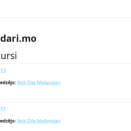
ndari.mo
ursi
 F3
edzējs:
Nok Dila Meilandari
 F1
edzējs:
Nok Dila Meilandari