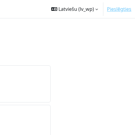
Latviešu ‎(lv_wp)‎
Pieslēgties