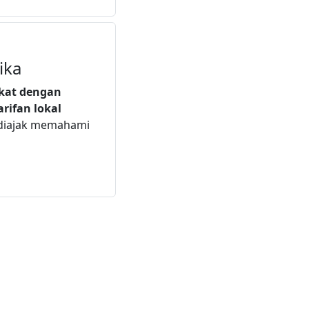
ika
ekat dengan
arifan lokal
 diajak memahami