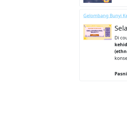
Gelombang Bunyi Ke
Sel
Di co
kehid
(ethn
konse
Pasni