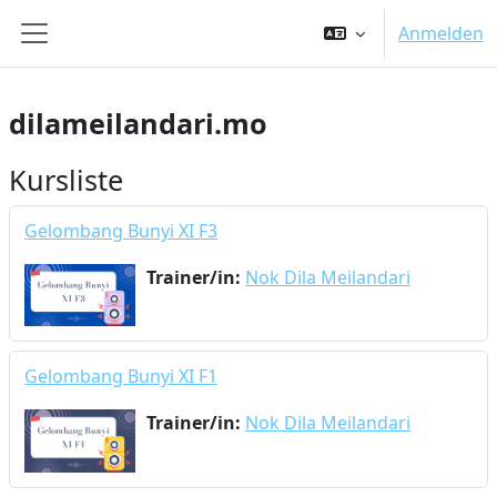
Zum Hauptinhalt
Anmelden
Website-Übersicht
dilameilandari.mo
Kursliste
Gelombang Bunyi XI F3
Trainer/in:
Nok Dila Meilandari
Gelombang Bunyi XI F1
Trainer/in:
Nok Dila Meilandari