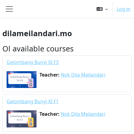
Skip to main content
Log in
Side panel
dilameilandari.mo
Ol available courses
Gelombang Bunyi XI F3
Teacher:
Nok Dila Meilandari
Gelombang Bunyi XI F1
Teacher:
Nok Dila Meilandari